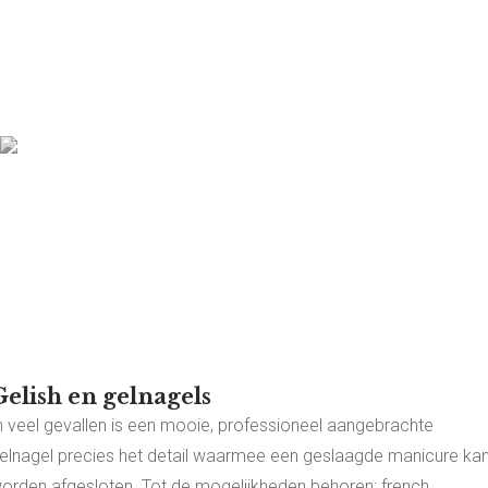
Gelish en gelnagels
n veel gevallen is een mooie, professioneel aangebrachte
elnagel precies het detail waarmee een geslaagde manicure ka
orden afgesloten. Tot de mogelijkheden behoren: french